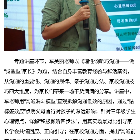
专题讲座环节，车美丽老师以《理性倾听巧沟通——做
“觉醒型”家长》为题，结合自身丰富教育经验与鲜活案例，
从沟通的重要性、沟通的规律、亲子沟通方法、家校沟通技
巧四大维度，为家长们带来一场干货满满的分享。讲座中，
车老师用“沟通漏斗模型”直观拆解沟通低效的原因，通过“贴
标签效应”点明父母言行对孩子的深远影响；针对三年级学生
心理特点，详解“积极倾听四步法”，用真实场景对比引导家
长学会共情回应、正向引导；在家校沟通方面，提出“沟通前