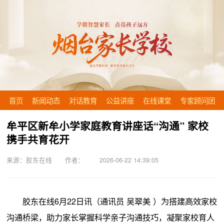
首页
新闻动态
对话教育
公益讲座
在线课堂
专家顾问团
牟平区新牟小学家庭教育讲座话“沟通” 家校
携手共育花开
来源：胶东在线 作者： 2026-06-22 14:39:05
胶东在线6月22日讯（通讯员 吴翠美 ）为搭建高效家校
沟通桥梁，助力家长掌握科学亲子沟通技巧，凝聚家校育人