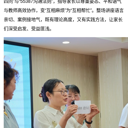
四问”与“55387沟通法则”，指导家长以尊重姿态、平和语气
与教师高效协作，变“互相麻烦”为“互相帮忙”。整场讲座语言
亲切、案例接地气，既有理论高度，又有实践方法，让家长
们深受启发、受益匪浅。