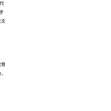
代
学
论文
，
教育
动，