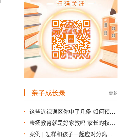
新
亲子成长录
更多
这些近视误区你中了几条 如何预防近视?(组图)
表扬教育就是好家教吗 家长的权威到底多重要
案例 | 怎样和孩子一起应对分离焦虑？