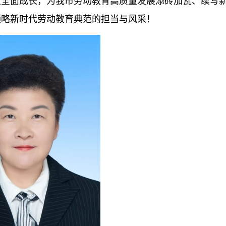
生全面成长，为我市劳动教育高质量发展添砖加瓦、续写
领略新时代劳动教育典范的担当与风采！