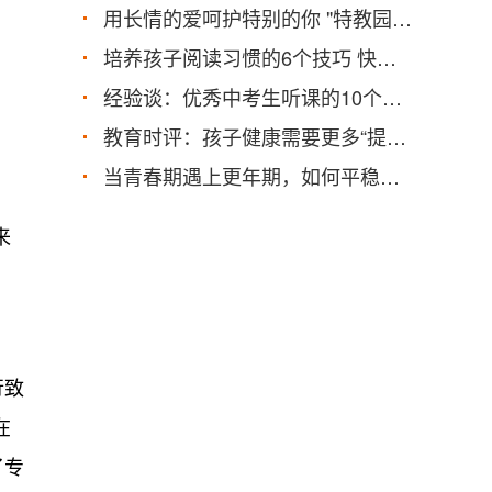
用长情的爱呵护特别的你 "特教园丁"动人故事
培养孩子阅读习惯的6个技巧 快来收藏
经验谈：优秀中考生听课的10个诀窍(图)
教育时评：孩子健康需要更多“提灯者”
当青春期遇上更年期，如何平稳度过？
来
行致
在
了专