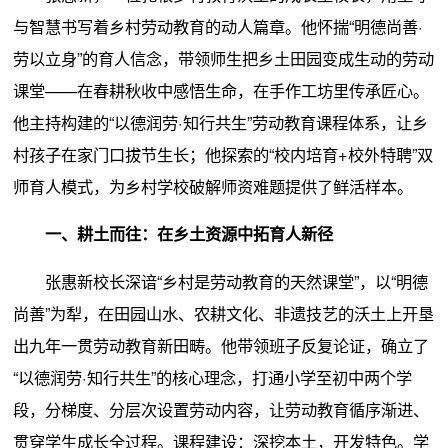
与智慧书写着乡村劳动教育的动人篇章。他怀揣“明德尚善·
劳以立身”的育人信念，带领师生把乡土田园变成生动的劳动
课堂——在春耕秋收中感悟生命，在手作工坊里传承匠心。
他主持构建的“以德润劳·知行共生”劳动教育课程体系，让乡
村孩子在家门口拔节生长；他探索的“校内培育+校外特聘”双
师育人模式，为乡村学校破解师资难题提供了鲜活样本。
一、耕土而往：在乡土资源中拓育人新径
张惠新校长深谙“乡村是劳动教育的天然课堂”，以“明德
尚善”为犁，在田园山水、农耕文化、非遗技艺的沃土上开垦
出九年一贯劳动教育新田畴。他带领班子反复论证，确立了
“以德润劳·知行共生”的核心理念，打通小学至初中两个学
段，分梯度、分层次设置劳动内容，让劳动教育循序渐进、
贯穿学生成长全过程。课程建设：深挖本土，开发特色。学