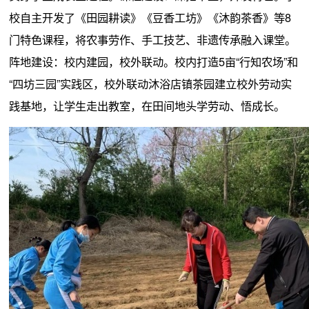
校自主开发了《田园耕读》《豆香工坊》《沐韵茶香》等8
门特色课程，将农事劳作、手工技艺、非遗传承融入课堂。
阵地建设：校内建园，校外联动。校内打造5亩“行知农场”和
“四坊三园”实践区，校外联动沐浴店镇茶园建立校外劳动实
践基地，让学生走出教室，在田间地头学劳动、悟成长。