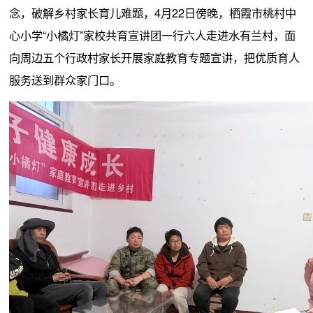
念，破解乡村家长育儿难题，4月22日傍晚，栖霞市桃村中
心小学“小橘灯”家校共育宣讲团一行六人走进水有兰村，面
向周边五个行政村家长开展家庭教育专题宣讲，把优质育人
服务送到群众家门口。