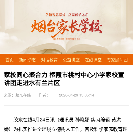
首页
新闻动态
对话教育
公益讲座
在线课堂
专家顾问团
家校同心聚合力 栖霞市桃村中心小学家校宣
讲团走进水有兰片区
来源：胶东在线 作者： 2026-04-29 13:05:14
胶东在线4月24日讯（通讯员 孙晓娜 实习编辑 黄洪
娇）为扎实推进全环境立德树人工作，普及科学家庭教育理