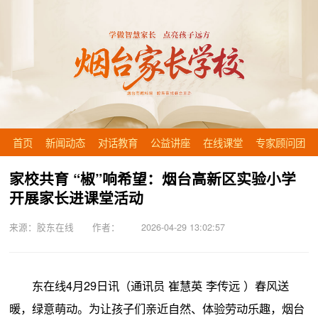
首页
新闻动态
对话教育
公益讲座
在线课堂
专家顾问团
家校共育 “椒”响希望：烟台高新区实验小学
开展家长进课堂活动
来源：胶东在线 作者： 2026-04-29 13:02:57
东在线4月29日讯（通讯员 崔慧英 李传远 ）春风送
暖，绿意萌动。为让孩子们亲近自然、体验劳动乐趣，烟台