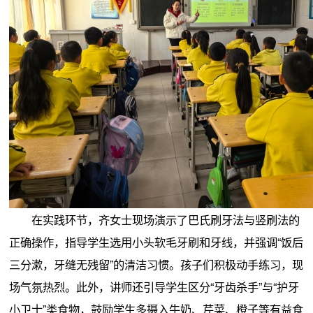
在实践环节，齐女士现场演示了巴氏刷牙法与竖刷法的
正确操作，指导学生选用小头软毛牙刷和牙线，并强调“饭后
三分漱，牙缝无残留”的清洁习惯。孩子们积极动手练习，现
场气氛热烈。此外，讲师还引导学生区分“牙齿杀手”与“护牙
小卫士”类食物，鼓励学生多摄入牛奶、芹菜、橙子等有益食