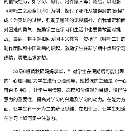
的愉快经历，如学习、旅行、陪伴家人等；随后，以电影
《哪吒二之魔童闹海》为例，探讨了哪吒从被误解的“妖怪”
成长为英雄的过程，强调了哪吒的无畏精神、自我肯定和面
对困难的勇气，鼓励学生在学习和生活中也要勇敢面对挑
战；最后，将主题扣回爱国主义教育，赞扬了《哪吒二》的
制作团队和中国动画的崛起，激励学生在新学期中点燃学习
热情，勇敢追求梦想。
53级6班黄秋硕妈妈李华，针对学生在假期后可能出现
的“ 心理问题”为学生进行心理疏导，她授课的主题是《一心
可否多 用》，让学生用情感、态度和价值观为目标，懂得注
意力的重要性，提高对学习的兴趣及学习的动力。在能力方
面，让学生有一分为二的辩证思维；在知识上，让学生知道
在学习上如何集中注意力。