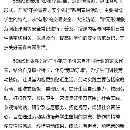
55级3班秦煜欣的妈妈曲燕，通过情景剧、趣味互动等
形式，开展“守护青春，安全先行”系列宣讲活动。主要围绕
学生的特点，从“有形”的交通安全、火灾防范，到“无形”地防
范网络诈骗等安全常识进行了普及。授课内容与同学们日常
生活密切相关，以点及面，提高同学们的安全防范意识，守
护美好青春校园生活。
56级9班张朔妈妈于小艳等多位来自不同行业的家长代
表，结合自身职业特长，化身“劳动导师”，为学生们讲授劳
动技能，让课堂内容更加贴近生活。劳动实践主要包括家庭
劳动，如洗衣做饭、整理房间，提升生活自理能力；校园劳
动，打扫教室、校园卫生，营造良好学习氛围；社会实践，
参观博物馆，研学及志愿服务，拓宽视野，增强社会责任
心。旨在通过劳动实践培养学生坚韧的意志、协作的精神，
使其懂得感恩，珍惜劳动成果，成长为有担当、能吃苦的新